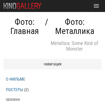
Toggl
navig
Фото:
/
Фото:
Главная
Металлика
Metallica: Some Kind of
Monster
навигация
О ФИЛЬМЕ
ПОСТЕРЫ
(2)
ОБЛОЖКИ