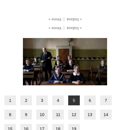
« назад
|
вперед »
« назад
|
вперед »
1
2
3
4
5
6
7
8
9
10
11
12
13
14
15
16
17
18
19