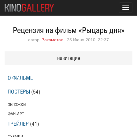
Toggl
navig
Рецензия на фильм «Рыцарь дня»
автор:
Закаматак
25 Июня 2010, 22:37
навигация
О ФИЛЬМЕ
ПОСТЕРЫ
(54)
ОБЛОЖКИ
ФАН-АРТ
ТРЕЙЛЕР
(41)
СЪЕМКИ