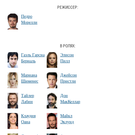
РЕЖИССЕР:
Педро
Морелли
В РОЛЯХ:
Гаэль Гарсиа
Элисон
Берналь
Пилл
Мариана
Джейсон
Шименес
Пристли
Тайлер
Дон
Лабин
МакКеллар
Клаудия
Майкл
Оана
Эклунд