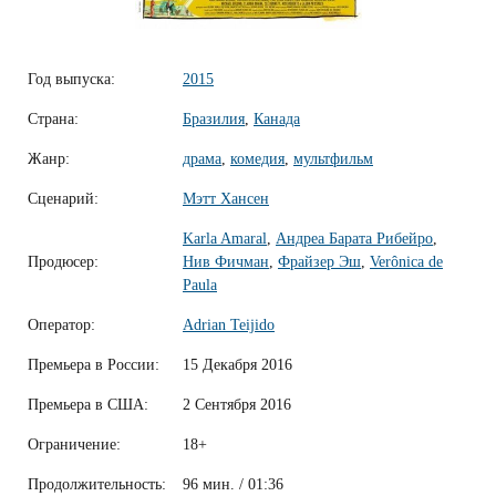
Год выпуска:
2015
Страна:
Бразилия
,
Канада
Жанр:
драма
,
комедия
,
мультфильм
Сценарий:
Мэтт Хансен
Karla Amaral
,
Андреа Барата Рибейро
,
Продюсер:
Нив Фичман
,
Фрайзер Эш
,
Verônica de
Paula
Оператор:
Adrian Teijido
Премьера в России:
15 Декабря 2016
Премьера в США:
2 Сентября 2016
Ограничение:
18+
Продолжительность:
96 мин. / 01:36