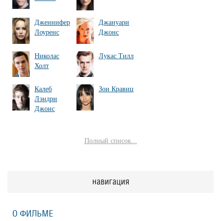
Дженнифер
Джануари
Лоуренс
Джонс
Николас
Лукас Тилл
Холт
Калеб
Зои Кравиц
Лэндри
Джонс
Полный список...
навигация
О ФИЛЬМЕ