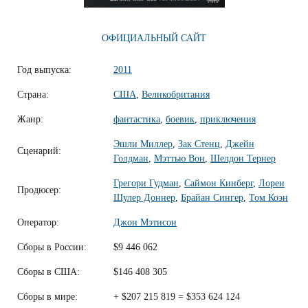
ОФИЦИАЛЬНЫЙ САЙТ
Год выпуска:
2011
Страна:
США
,
Великобритания
Жанр:
фантастика
,
боевик
,
приключения
Эшли Миллер
,
Зак Стенц
,
Джейн
Сценарий:
Голдман
,
Мэттью Вон
,
Шелдон Тернер
Грегори Гудман
,
Саймон Кинберг
,
Лорен
Продюсер:
Шулер Доннер
,
Брайан Сингер
,
Том Коэн
Оператор:
Джон Мэтисон
Сборы в России:
$9 446 062
Сборы в США:
$146 408 305
Сборы в мире:
+ $207 215 819 = $353 624 124