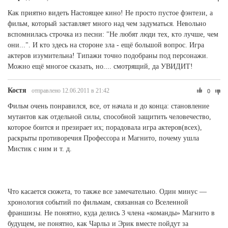
Как приятно видеть Настоящее кино! Не просто пустое фэнтези, а
фильм, который заставляет много над чем задуматься. Невольно
вспомнилась строчка из песни: "Не любят люди тех, кто лучше, чем
они...". И кто здесь на стороне зла - ещё большой вопрос. Игра
актеров изумительна! Типажи точно подобраны под персонажи.
Можно ещё многое сказать, но.... смотрящий, да УВИДИТ!
Костя
отправлено 12.06.2011 в 21:42
0
Фильм очень понравился, все, от начала и до конца: становление
мутантов как отдельной силы, способной защитить человечество,
которое боится и презирает их; порадовала игра актеров(всех),
раскрыты противоречия Профессора и Магнито, почему ушла
Мистик с ним и т. д.
Что касается сюжета, то также все замечательно. Один минус —
хронология событий по фильмам, связанная со Вселенной
франшизы. Не понятно, куда делись 3 члена «команды» Магнито в
будущем, не понятно, как Чарльз и Эрик вместе пойдут за