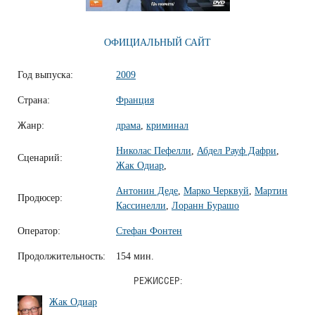
ОФИЦИАЛЬНЫЙ САЙТ
Год выпуска:
2009
Страна:
Франция
Жанр:
драма
,
криминал
Николас Пефелли
,
Абдел Рауф Дафри
,
Сценарий:
Жак Одиар
,
Антонин Деде
,
Марко Черквуй
,
Мартин
Продюсер:
Кассинелли
,
Лоранн Бурашо
Оператор:
Стефан Фонтен
Продолжительность:
154 мин.
РЕЖИССЕР:
Жак Одиар