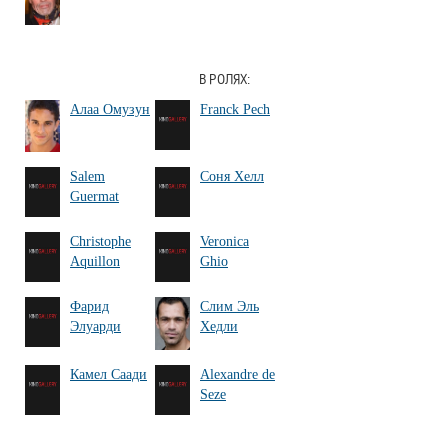
В РОЛЯХ:
Алаа Омузун
Franck Pech
Salem
Соня Хелл
Guermat
Christophe
Veronica
Aquillon
Ghio
Фарид
Слим Эль
Элуарди
Хедли
Камел Саади
Alexandre de
Seze