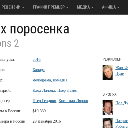
РЕЦЕНЗИИ
ГРАФИК ПРЕМЬЕР
МЕДИА
АФИША
х поросенка
ons 2
 выпуска:
2016
РЕЖИССЕР:
Жан-Ф
ана:
Канада
Пуле
р:
мелодрама
,
комедия
нарий:
Клод Лалонд
,
Пьер Ламот
В РОЛЯХ:
дюсер:
Пьер Гендрон
,
Кристиан Лярош
Пол Ду
ры в России:
$10 339
Патрис
мьера в России:
29 Декабря 2016
Робите