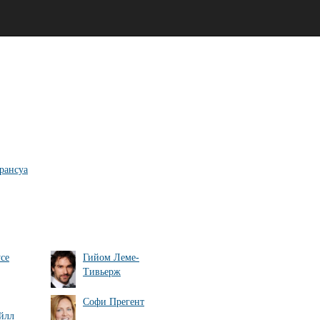
рансуа
се
Гийом Леме-
Тивьерж
Софи Прегент
йлл