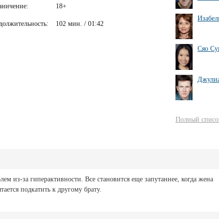
аничение:
18+
Изабел
должительность:
102 мин. / 01:42
Сяо Су
Джули
Полный список
лем из-за гиперактивности. Все становится еще запутаннее, когда жена
тается подкатить к другому брату.