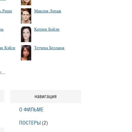
ь Рише
Максим Лепаж
нь
Катрин Бойли
ан Кэйси
Тетчена Белланж
...
навигация
О ФИЛЬМЕ
ПОСТЕРЫ
(2)