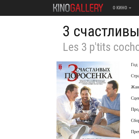
О КИНО
3 счастливы
Les 3 p'tits coch
Год
Стр
Жан
Сце
Про
Сбо
Пре