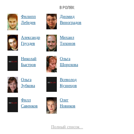
В РОЛЯХ:
Филипп
Диомид
Лебедев
Виноградов
Александр
Михаил
Груздев
Тихонов
Николай
Ольга
Быстров
Шорохова
Ольга
Всеволод
Зубкова
Кузнецов
Филл
Олег
Савенков
Новиков
Полный список...