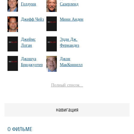
Голдуин
Сазерленд
Джефф Чейз
Мини Анден
Джеймс
Эдди Дж.
Логан
Фернандез
Джошуа
Джон
Бриджуотер
МакКоннелл
Полный список...
навигация
О ФИЛЬМЕ