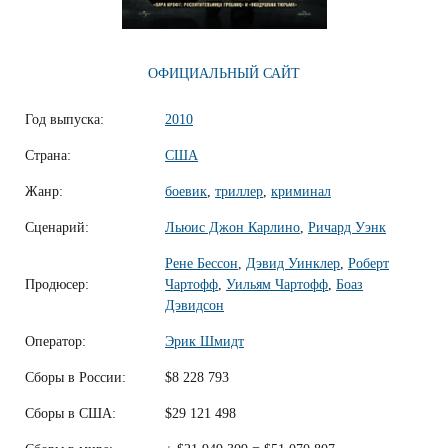
ОФИЦИАЛЬНЫЙ САЙТ
Год выпуска:
2010
Страна:
США
Жанр:
боевик
,
триллер
,
криминал
Сценарий:
Льюис Джон Карлино
,
Ричард Уэнк
Рене Бессон
,
Дэвид Уинклер
,
Роберт
Продюсер:
Чартофф
,
Уильям Чартофф
,
Боаз
Дэвидсон
Оператор:
Эрик Шмидт
Сборы в России:
$8 228 793
Сборы в США:
$29 121 498