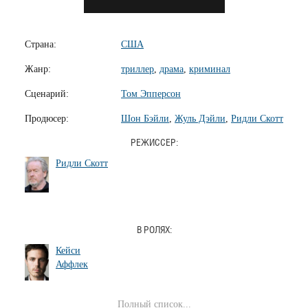
Страна:
США
Жанр:
триллер
,
драма
,
криминал
Сценарий:
Том Эпперсон
Продюсер:
Шон Бэйли
,
Жуль Дэйли
,
Ридли Скотт
РЕЖИССЕР:
Ридли Скотт
В РОЛЯХ:
Кейси
Аффлек
Полный список...