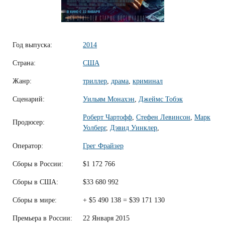
Год выпуска:
2014
Страна:
США
Жанр:
триллер
,
драма
,
криминал
Сценарий:
Уильям Монахэн
,
Джеймс Тобэк
Роберт Чартофф
,
Стефен Левинсон
,
Марк
Продюсер:
Уолберг
,
Дэвид Уинклер
,
Оператор:
Грег Фрайзер
Сборы в России:
$1 172 766
Сборы в США:
$33 680 992
Сборы в мире:
+ $5 490 138 = $39 171 130
Премьера в России:
22 Января 2015