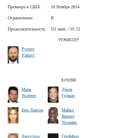
Премьера в США:
10 Ноября 2014
Ограничение:
R
Продолжительность:
111 мин. / 01:51
РЕЖИССЕР:
Руперт
Уайатт
В РОЛЯХ:
Марк
Джон
Уолберг
Гудман
Бри Ларсон
Майкл
Кеннет
Уильямс
Джессика
Гриффин