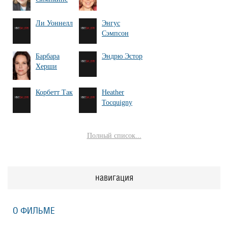
Ли Уоннелл
Энгус
Сэмпсон
Барбара
Эндрю Эстор
Херши
Корбетт Так
Heather
Tocquigny
Полный список...
навигация
О ФИЛЬМЕ