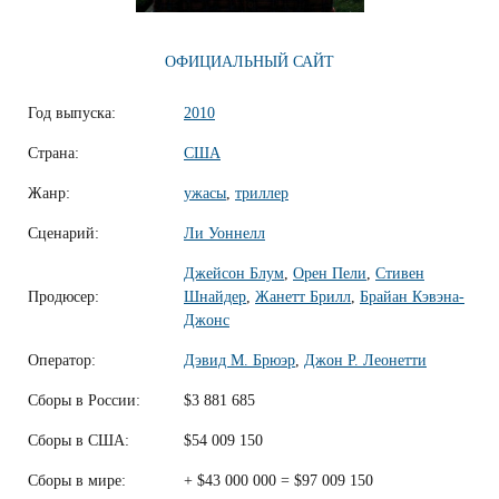
ОФИЦИАЛЬНЫЙ САЙТ
Год выпуска:
2010
Страна:
США
Жанр:
ужасы
,
триллер
Сценарий:
Ли Уоннелл
Джейсон Блум
,
Орен Пели
,
Стивен
Продюсер:
Шнайдер
,
Жанетт Брилл
,
Брайан Кэвэна-
Джонс
Оператор:
Дэвид М. Брюэр
,
Джон Р. Леонетти
Сборы в России:
$3 881 685
Сборы в США:
$54 009 150
Сборы в мире:
+ $43 000 000 = $97 009 150