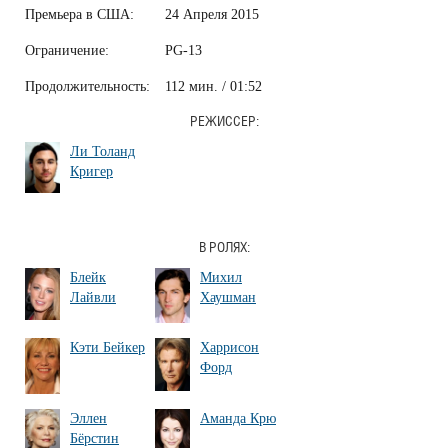
Премьера в США:
24 Апреля 2015
Ограничение:
PG-13
Продолжительность:
112 мин. / 01:52
РЕЖИССЕР:
Ли Толанд
Кригер
В РОЛЯХ:
Блейк
Михил
Лайвли
Хаушман
Кэти Бейкер
Харрисон
Форд
Эллен
Аманда Крю
Бёрстин