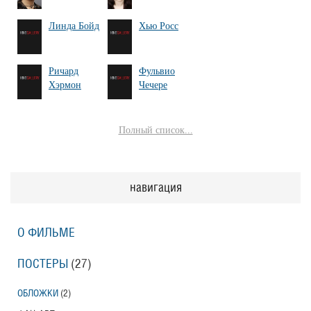
Линда Бойд
Хью Росс
Ричард
Фульвио
Хэрмон
Чечере
Полный список...
навигация
О ФИЛЬМЕ
ПОСТЕРЫ
(27)
ОБЛОЖКИ
(2)