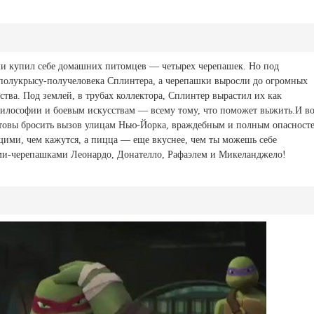
 купил себе домашних питомцев — четырех черепашек. Но под
полукрысу-получеловека Сплинтера, а черепашки выросли до огромных
ства. Под землей, в трубах коллектора, Сплинтер вырастил их как
илософии и боевым искусствам — всему тому, что поможет выжить.И во
отовы бросить вызов улицам Нью-Йорка, враждебным и полным опасност
ими, чем кажутся, а пицца — еще вкуснее, чем ты можешь себе
ями-черепашками Леонардо, Донателло, Рафаэлем и Микеланджело!