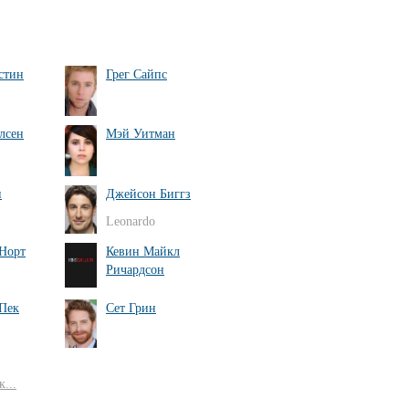
стин
Грег Сайпс
лсен
Мэй Уитман
и
Джейсон Биггз
Leonardo
Норт
Кевин Майкл
Ричардсон
Пек
Сет Грин
...