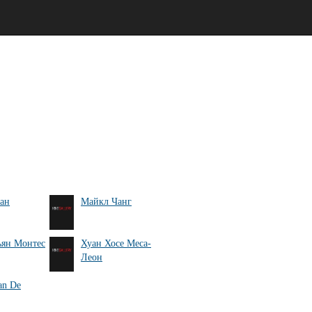
ан
Майкл Чанг
ьян Монтес
Хуан Хосе Меса-
Леон
an De