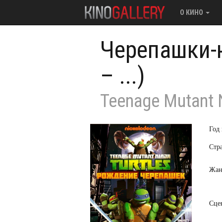
О КИНО
Черепашки-
– ...)
Teenage Mutant N
Год
Стр
Жан
Сце