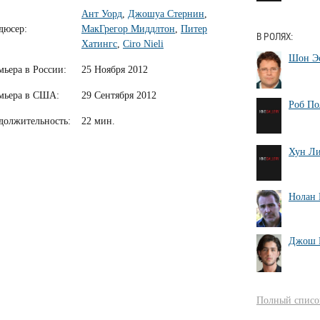
Ант Уорд
,
Джошуа Стернин
,
дюсер:
МакГрегор Миддлтон
,
Питер
В РОЛЯХ:
Хатингс
,
Ciro Nieli
Шон Э
мьера в России:
25 Ноября 2012
мьера в США:
29 Сентября 2012
Роб По
должительность:
22 мин.
Хун Л
Нолан 
Джош 
Полный список