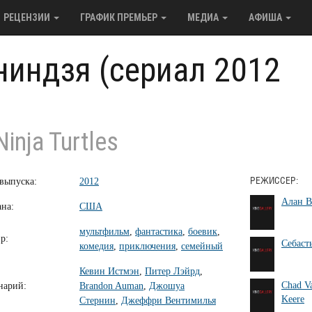
РЕЦЕНЗИИ
ГРАФИК ПРЕМЬЕР
МЕДИА
АФИША
ниндзя (сериал 2012
inja Turtles
 выпуска:
2012
РЕЖИССЕР:
Алан В
ана:
США
мультфильм
,
фантастика
,
боевик
,
р:
Себаст
комедия
,
приключения
,
семейный
Кевин Истмэн
,
Питер Лэйрд
,
Chad V
нарий:
Brandon Auman
,
Джошуа
Keere
Стернин
,
Джеффри Вентимилья