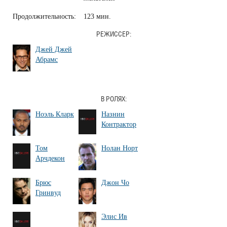
Продолжительность:
123 мин.
РЕЖИССЕР:
Джей Джей
Абрамс
В РОЛЯХ:
Ноэль Кларк
Назнин
Контрактор
Том
Нолан Норт
Арчдекон
Брюс
Джон Чо
Гринвуд
Элис Ив