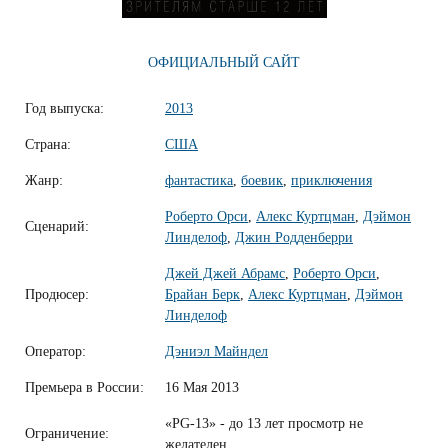
ОФИЦИАЛЬНЫЙ САЙТ
Год выпуска:
2013
Страна:
США
Жанр:
фантастика
,
боевик
,
приключения
Роберто Орси
,
Алекс Куртцман
,
Дэймон
Сценарий:
Линделоф
,
Джин Родденберри
Джей Джей Абрамс
,
Роберто Орси
,
Продюсер:
Брайан Берк
,
Алекс Куртцман
,
Дэймон
Линделоф
Оператор:
Дэниэл Майндел
Премьера в России:
16 Мая 2013
«PG-13» - до 13 лет просмотр не
Ограничение:
желателен