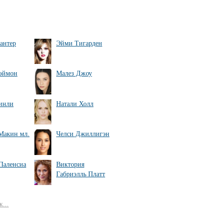
антер
Эйми Тигарден
эймон
Малез Джоу
инли
Натали Холл
Макин мл.
Челси Джиллигэн
Паленсиа
Виктория
Габриэлль Платт
...