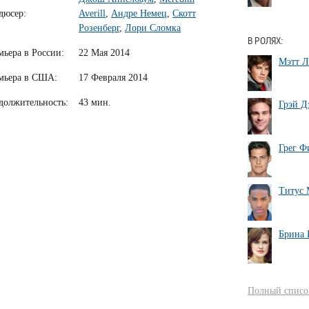
дюсер:
Averill
,
Андре Немец
,
Скотт
Розенберг
,
Лори Сломка
В РОЛЯХ:
мьера в России:
22 Мая 2014
Мэтт Л
мьера в США:
17 Февраля 2014
должительность:
43 мин.
Грэй Д
Грег Ф
Титус 
Брина 
Полный список