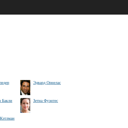
ледер
Эдвард Орнелас
 Бакли
Зетна Фуэнтес
Кэтлман