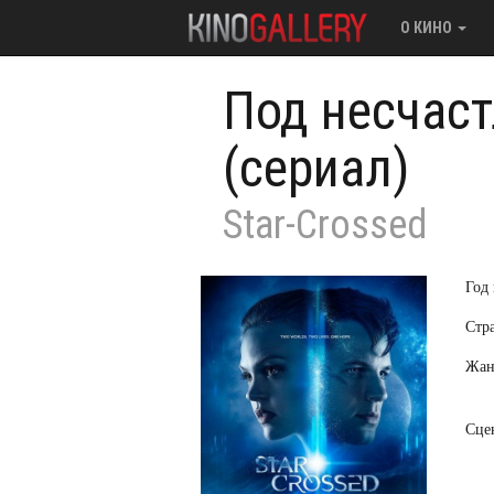
О КИНО
Под несчас
(сериал)
Star-Crossed
Год
Стр
Жан
Сце