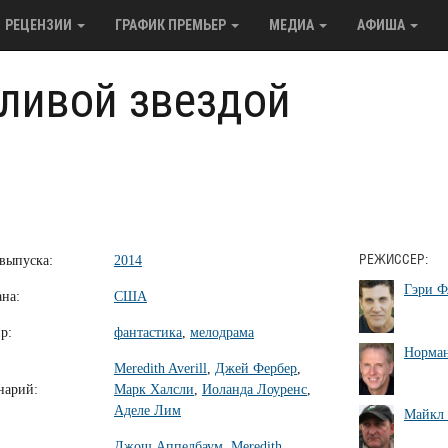
РЕЦЕНЗИИ
ГРАФИК ПРЕМЬЕР
МЕДИА
АФИША
тливой звездой
 выпуска:
2014
РЕЖИССЕР:
Гэри Ф
ана:
США
р:
фантастика
,
мелодрама
Норман
Meredith Averill
,
Джей Фербер
,
нарий:
Марк Халсли
,
Иоланда Лоуренс
,
Аделе Лим
Майкл 
Джош Аппелбаум
,
Meredith