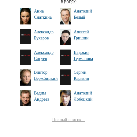
В РОЛЯХ:
Анна
Анатолий
Снаткина
Белый
Александр
Алексей
Бухаров
Гришин
Александр
Евдокия
Сигуев
Германова
Виктор
Сергей
Вержбицкий
Карякин
Вадим
Анатолий
Андреев
Лобоцкий
Полный список...