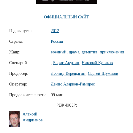
ОФИЦИАЛЬНЫЙ САЙТ
Год выпуска:
2012
Страна:
Россия
Жанр:
военный
,
драма
,
детектив
,
приключения
Сценарий:
,
Борис Акунин
,
Николай Куликов
Продюсер:
Леонид Верещагин
,
Сергей Шумаков
Оператор:
Денис Аларкон-Рамирес
Продолжительность:
99 мин.
РЕЖИССЕР:
Алексей
Андрианов