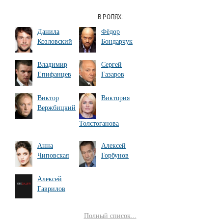
В РОЛЯХ:
Данила
Фёдор
Козловский
Бондарчук
Владимир
Сергей
Епифанцев
Газаров
Виктор
Виктория
Вержбицкий
Толстоганова
Анна
Алексей
Чиповская
Горбунов
Алексей
Гаврилов
Полный список...