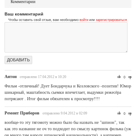
Комментарии
Ваш комментарий
Чтобы оставить свой отзыв, вам необходимо
войти
или
зарегистрироваться
Антон
отправлено 17.04.2012 в 10:20
0
Фильм -отличный! Дует Бондарчука и Козловского -позитив! Юмор
шикарный, маштабность сьемки впечетлает, выдумки режесёра
потрясают . Итог фильм обязателен к просмотру!!!!
Ремонт Приборов
отправлено 9.04.2012 в 02:09
0
вообще-то эту тягомоту можно было бы назвать не "шпион", так
как это название не оч то подходит по смыслу картинок фильма (уж
оч много там народу шпионской национальности), а например,