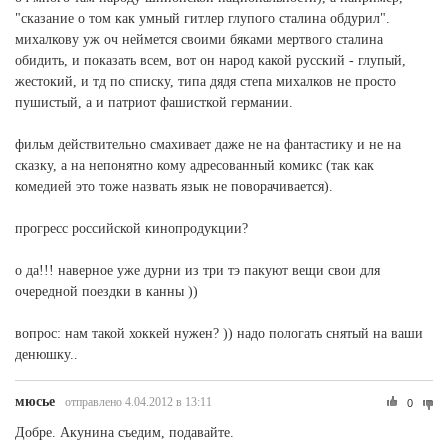
"сказание о том как умный гитлер глупого сталина обдурил".
михалкову уж оч неймется своими бяками мертвого сталина
обидить, и показать всем, вот он народ какой русский - глупый,
жестокий, и тд по списку, типа дядя степа михалков не просто
пушистый, а и патриот фашисткой германии.
фильм действительно смахивает даже не на фантастику и не на
сказку, а на непонятно кому адресованный комикс (так как
комедией это тоже назвать язык не поворачивается).
прогресс российской кинопродукции?
о да!!! наверное уже дурни из три тэ пакуют вещи свои для
очередной поездки в канны ))
вопрос: нам такой хоккей нужен? )) надо пологать снятый на ваши
денюшку..
мюсье
отправлено 4.04.2012 в 13:11
0
Добре. Акунина съедим, подавайте.