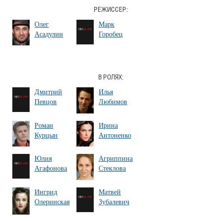
РЕЖИССЕР:
Олег
Марк
Асадулин
Горобец
В РОЛЯХ:
Дмитрий
Илья
Певцов
Любимов
Роман
Ирина
Курцын
Антоненко
Юлия
Агриппина
Агафонова
Стеклова
Ингрид
Матвей
Олеринская
Зубалевич