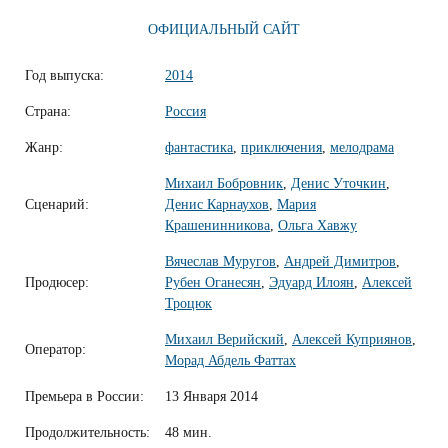
ОФИЦИАЛЬНЫЙ САЙТ
Год выпуска:
2014
Страна:
Россия
Жанр:
фантастика
,
приключения
,
мелодрама
Михаил Бобровник
,
Денис Уточкин
,
Сценарий:
Денис Карнаухов
,
Мария
Крашенинникова
,
Ольга Хавжу
Вячеслав Муругов
,
Андрей Димитров
,
Продюсер:
Рубен Оганесян
,
Эдуард Илоян
,
Алексей
Троцюк
Михаил Верийский
,
Алексей Куприянов
,
Оператор:
Морад Абдель Фаттах
Премьера в России:
13 Января 2014
Продолжительность:
48 мин.