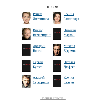
В РОЛЯХ:
Рената
Ксения
Литвинова
Раппопорт
Виктор
Николай
Вержбицкий
Мартон
Аркадий
Михаил
Волгин
Ефремов
Сергей
Наталья
Бугаев
Дюфрес
Алексей
Ксения
Серебряков
Скакун
Полный список...