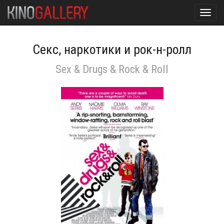
Toggl
navig
Секс, наркотики и рок-н-ролл
Sex & Drugs & Rock & Roll