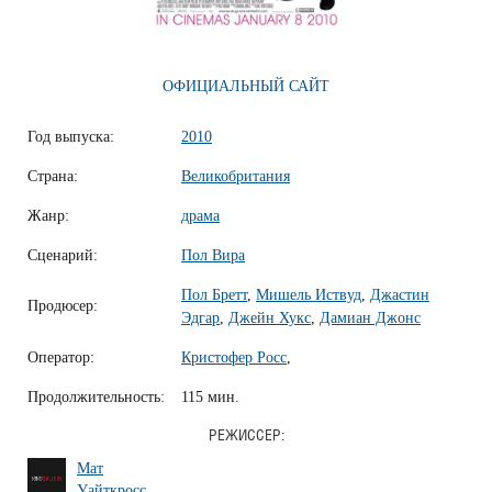
ОФИЦИАЛЬНЫЙ САЙТ
Год выпуска:
2010
Страна:
Великобритания
Жанр:
драма
Сценарий:
Пол Вира
Пол Бретт
,
Мишель Иствуд
,
Джастин
Продюсер:
Эдгар
,
Джейн Хукс
,
Дамиан Джонс
Оператор:
Кристофер Росс
,
Продолжительность:
115 мин.
РЕЖИССЕР:
Мат
Уайткросс