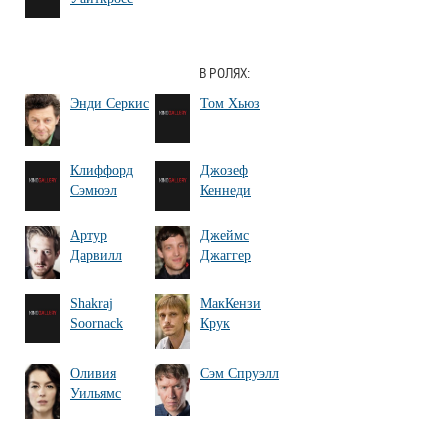
В РОЛЯХ:
Энди Серкис
Том Хьюз
Клиффорд
Джозеф
Сэмюэл
Кеннеди
Артур
Джеймс
Дарвилл
Джаггер
Shakraj
МакКензи
Soornack
Крук
Оливия
Сэм Спруэлл
Уильямс