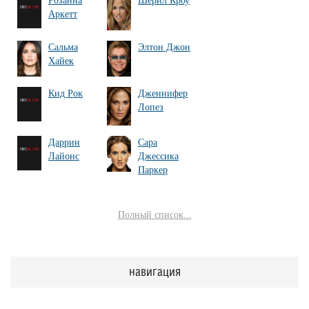
Розанна
Шерил Кроу
Аркетт
Сальма
Элтон Джон
Хайек
Кид Рок
Дженнифер
Лопез
Даррин
Сара
Лайонс
Джессика
Паркер
Полный список...
навигация