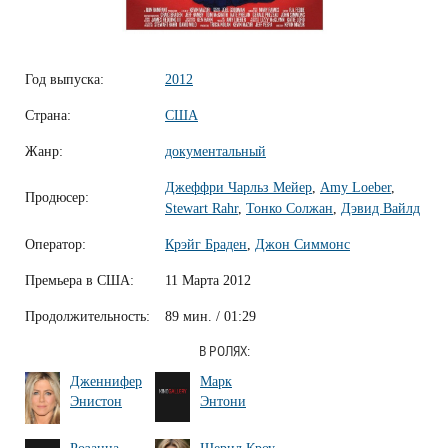
Год выпуска:
2012
Страна:
США
Жанр:
документальный
Джеффри Чарльз Мейер
,
Amy Loeber
,
Продюсер:
Stewart Rahr
,
Тонко Солжан
,
Дэвид Вайлд
Оператор:
Крэйг Браден
,
Джон Симмонс
Премьера в США:
11 Марта 2012
Продолжительность:
89 мин. / 01:29
В РОЛЯХ:
Дженнифер
Марк
Энистон
Энтони