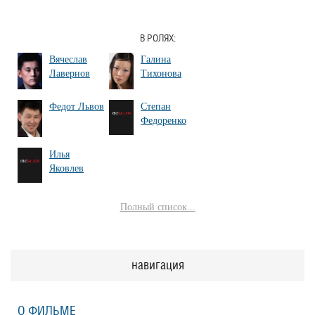
В РОЛЯХ:
Вячеслав
Галина
Лавернов
Тихонова
Федот Львов
Степан
Федоренко
Илья
Яковлев
Полный список...
навигация
О ФИЛЬМЕ