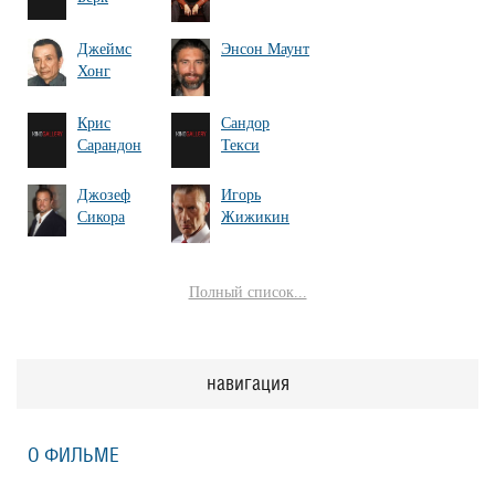
Джеймс
Энсон Маунт
Хонг
Крис
Сандор
Сарандон
Текси
Джозеф
Игорь
Сикора
Жижикин
Полный список...
навигация
О ФИЛЬМЕ