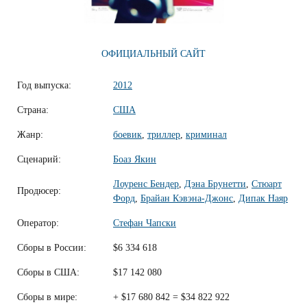
ОФИЦИАЛЬНЫЙ САЙТ
Год выпуска:
2012
Страна:
США
Жанр:
боевик
,
триллер
,
криминал
Сценарий:
Боаз Якин
Лоуренс Бендер
,
Дэна Брунетти
,
Стюарт
Продюсер:
Форд
,
Брайан Кэвэна-Джонс
,
Дипак Наяр
Оператор:
Стефан Чапски
Сборы в России:
$6 334 618
Сборы в США:
$17 142 080
Сборы в мире:
+ $17 680 842 = $34 822 922