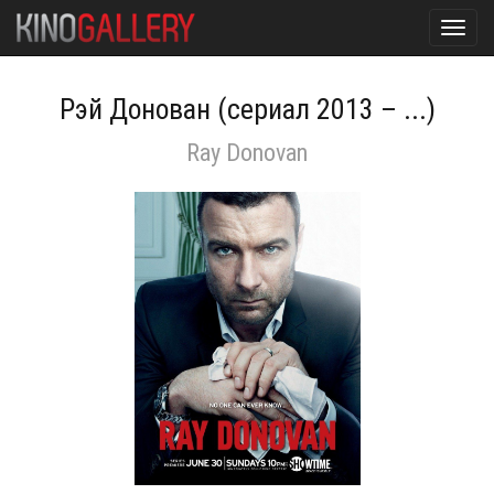
Toggl
navig
Рэй Донован (сериал 2013 – ...)
Ray Donovan