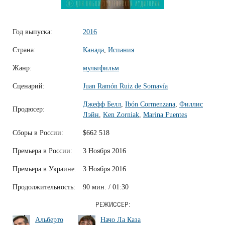
Год выпуска:
2016
Страна:
Канада
,
Испания
Жанр:
мультфильм
Сценарий:
Juan Ramón Ruiz de Somavía
Джефф Белл
,
Ibón Cormenzana
,
Филлис
Продюсер:
Лэйн
,
Ken Zorniak
,
Marina Fuentes
Сборы в России:
$662 518
Премьера в России:
3 Ноября 2016
Премьера в Украине:
3 Ноября 2016
Продолжительность:
90 мин. / 01:30
РЕЖИССЕР:
Альберто
Начо Ла Каза