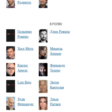
Родригез
В РОЛЯХ:
Гильермо
Дэни Ровира
Ромеро
Хосе Мота
Мишель
Хеннер
Карлос
Фернандо
Аресес
Техеро
Luis Bajo
Эктор
Кантолья
Хуан
Эльза
Фернандес
Патаки