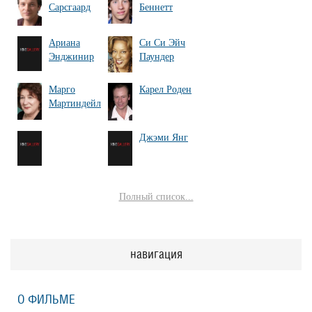
Сарсгаард
Беннетт
Ариана
Си Си Эйч
Энджинир
Паундер
Марго
Карел Роден
Мартиндейл
Джэми Янг
Полный список...
навигация
О ФИЛЬМЕ