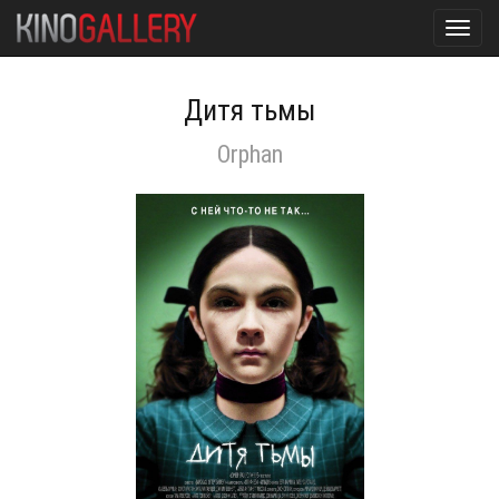
Toggl
navig
Дитя тьмы
Orphan