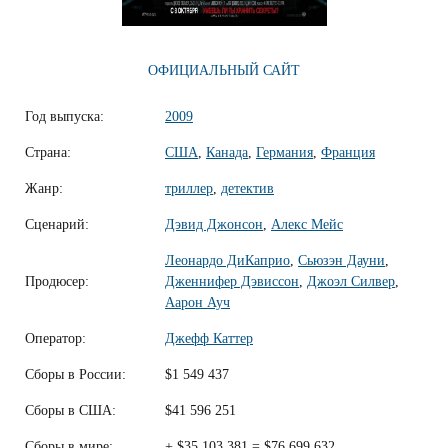
ОФИЦИАЛЬНЫЙ САЙТ
Год выпуска:
2009
Страна:
США
,
Канада
,
Германия
,
Франция
Жанр:
триллер
,
детектив
Сценарий:
Дэвид Джонсон
,
Алекс Мейс
Леонардо ДиКаприо
,
Сьюзэн Дауни
,
Продюсер:
Дженнифер Дэвиссон
,
Джоэл Силвер
,
Аарон Ауч
Оператор:
Джефф Каттер
Сборы в России:
$1 549 437
Сборы в США:
$41 596 251
Сборы в мире:
+ $35 103 381 = $76 699 632