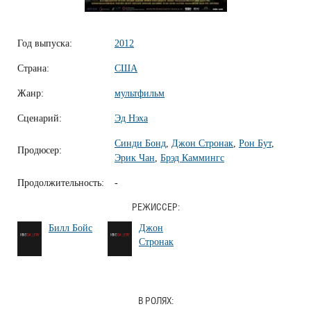
Год выпуска:
2012
Страна:
США
Жанр:
мультфильм
Сценарий:
Эд Нэха
Синди Бонд
,
Джон Стронак
,
Рон Бут
,
Продюсер:
Эрик Чан
,
Брэд Каммингс
Продолжительность:
-
РЕЖИССЕР:
Билл Бойс
Джон
Стронак
В РОЛЯХ: