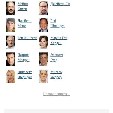
Майкл
Джейсон Ли
Китон
Джейсон
Роб
Мьюз
Шнайдер
Бен Кингсли
Марша Гей
Харден
Патрик
Эллиотт
Малдун
Гулд
Николетт
Мигель
Шеридан
Феррер
Полный список...