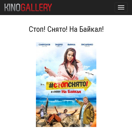
Toggl
navig
Стоп! Снято! На Байкал!