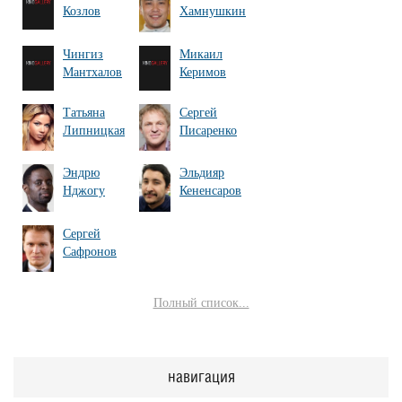
Козлов
Хамнушкин
Чингиз
Микаил
Мантхалов
Керимов
Татьяна
Сергей
Липницкая
Писаренко
Эндрю
Эльдияр
Нджогу
Кененсаров
Сергей
Сафронов
Полный список...
навигация