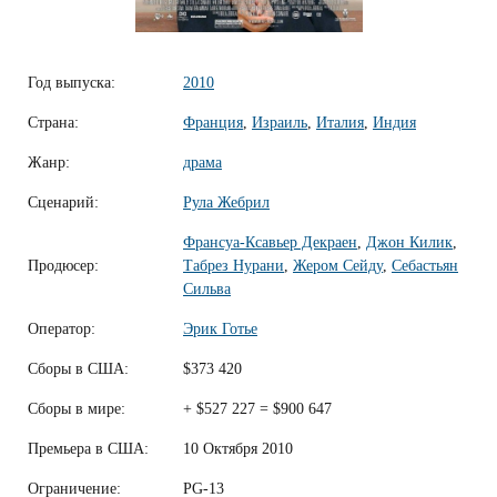
Год выпуска:
2010
Страна:
Франция
,
Израиль
,
Италия
,
Индия
Жанр:
драма
Сценарий:
Рула Жебрил
Франсуа-Ксавьер Декраен
,
Джон Килик
,
Продюсер:
Табрез Нурани
,
Жером Сейду
,
Себастьян
Сильва
Оператор:
Эрик Готье
Сборы в США:
$373 420
Сборы в мире:
+ $527 227 = $900 647
Премьера в США:
10 Октября 2010
Ограничение:
PG-13