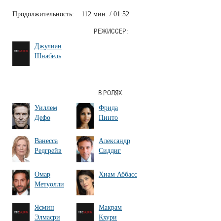
Продолжительность:
112 мин. / 01:52
РЕЖИССЕР:
Джулиан
Шнабель
В РОЛЯХ:
Уиллем
Фрида
Дефо
Пинто
Ванесса
Александр
Редгрейв
Сиддиг
Омар
Хиам Аббасс
Метуолли
Ясмин
Макрам
Элмасри
Кхури