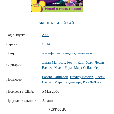
ОФИЦИАЛЬНЫЙ САЙТ
Год выпуска:
2006
Страна:
США
Жанр:
мультфильм
,
комедия
,
семейный
Эшли Мендоза
,
Кевин Кэмпбелл
,
Лесли
Сценарий:
Валдес
,
Келли Уорд
,
Марк Сейденберг
Роберт Ганнавей
,
Bradley Bowlen
,
Лесли
Продюсер:
Валдес
,
Марк Сейденберг
,
Роб ЛаДука
Премьера в США:
5 Мая 2006
Продолжительность:
22 мин.
РЕЖИССЕР: