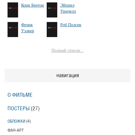
Кори Бертон
Эйприл
Уинчелл
Фрэнк
Роб Полсен
Уэлкер
Полный список...
навигация
О ФИЛЬМЕ
ПОСТЕРЫ
(27)
ОБЛОЖКИ
(4)
ФАН-АРТ