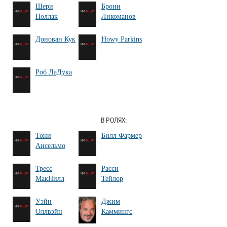
Шери
Брони
Поллак
Ликоманов
Донован Кук
Howy Parkins
Роб ЛаДука
В РОЛЯХ:
Тони
Билл Фармер
Ансельмо
Тресс
Расси
МакНилл
Тейлор
Уэйн
Джим
Оллвэйн
Каммингс