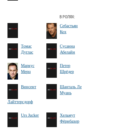
В РОЛЯХ:
Себастьян
Кох
Томас
Сусанна
Дуглас
Абелайн
Маркус
Петер
Мерц
Шрёдер
Винсент
Шанталь Ле
Муань
Лайттерсдорф
Urs Jucker
Хельмут
Фёрнбахер