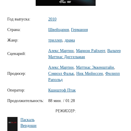
Год выпуска:
2010
Страна:
Швейцария
,
Германия
Жанр:
триллер
,
драма
Алекс Мартин
,
Марион Райхерт
,
Вальтер
Сценарий:
Маттиас Диггельман
Алекс Мартин
,
Маттиас Эккенштайн
,
Продюсер:
Сэмюэл Фальк
,
Ник Мийнссен
,
Филипп
Рапольд
Оператор:
Кшиштоф Птак
Продолжительность:
88 мин. / 01:28
РЕЖИССЕР:
Паскаль
Вердоши