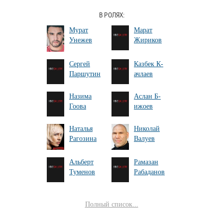
В РОЛЯХ:
Мурат
Марат
Унежев
Жириков
Серг­ей
Казбек К­
Паршутин
ачлаев
Назима
Аслан Б­
Гоова
ижоев
Наталья
Николай
Рагозина
Валуев
Альб­ерт
Рамазан
Туме­нов
Рабад­анов
Полный список...