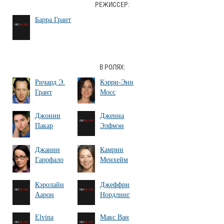
РЕЖИССЕР:
Барра Грант
В РОЛЯХ:
Ричард Э.
Кэрри-Энн
Грант
Мосс
Джонни
Дженна
Пакар
Элфмэн
Джанин
Камрин
Гарофало
Менхейм
Кэролайн
Джеффри
Аарон
Нордлинг
Elvina
Макс Ван