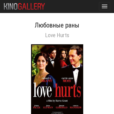
Toggl
navig
Любовные раны
Love Hurts