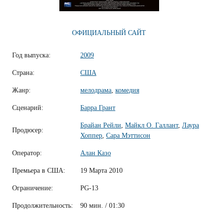
ОФИЦИАЛЬНЫЙ САЙТ
Год выпуска:
2009
Страна:
США
Жанр:
мелодрама
,
комедия
Сценарий:
Барра Грант
Брайан Рейли
,
Майкл О. Галлант
,
Лаура
Продюсер:
Хоппер
,
Сара Мэттисон
Оператор:
Алан Казо
Премьера в США:
19 Марта 2010
Ограничение:
PG-13
Продолжительность:
90 мин. / 01:30