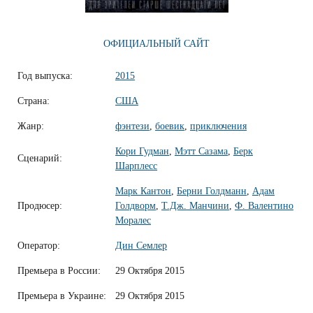
ОФИЦИАЛЬНЫЙ САЙТ
Год выпуска:
2015
Страна:
США
Жанр:
фэнтези
,
боевик
,
приключения
Кори Гудман
,
Мэтт Сазама
,
Берк
Сценарий:
Шарплесс
Марк Кантон
,
Берни Голдманн
,
Адам
Продюсер:
Голдворм
,
Т.Дж. Манчини
,
Ф. Валентино
Моралес
Оператор:
Дин Семлер
Премьера в России:
29 Октября 2015
Премьера в Украине:
29 Октября 2015