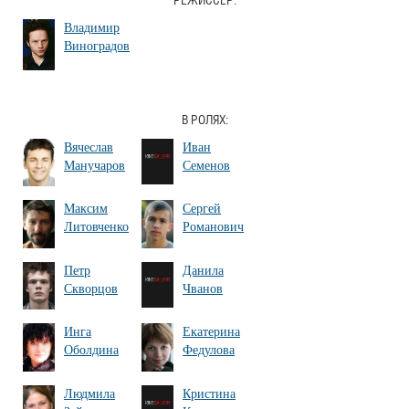
РЕЖИССЕР:
Владимир
Виноградов
В РОЛЯХ:
Вячеслав
Иван
Манучаров
Семенов
Максим
Сергей
Литовченко
Романович
Петр
Данила
Скворцов
Чванов
Инга
Екатерина
Оболдина
Федулова
Людмила
Кристина