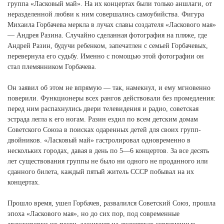
группа «Ласковый май». На их концертах были только аншлаги, от
неразделенной любви к ним совершались самоубийства. Фигура
Михаила Горбачева меркла в лучах славы создателя «Ласкового мая»
— Андрея Разина. Случайно сделанная фотография на пляже, где
Андрей Разин, будучи ребенком, запечатлен с семьей Горбачевых,
перевернула его судьбу. Именно с помощью этой фотографии он
стал племянником Горбачева.
Он заявил об этом не впрямую — так, намекнул, и ему мгновенно
поверили. Функционеры всех рангов действовали без промедления:
перед ним распахнулись двери телевидения и радио, советская
эстрада легла к его ногам. Разин ездил по всем детским домам
Советского Союза в поисках одаренных детей для своих групп-
двойников. «Ласковый май» гастролировал одновременно в
нескольких городах, давая в день по 5—6 концертов. За все десять
лет существования группы не было ни одного не проданного или
сданного билета, каждый пятый житель СССР побывал на их
концертах.
Прошло время, ушел Горбачев, развалился Советский Союз, прошла
эпоха «Ласкового мая», но до сих пор, под современные