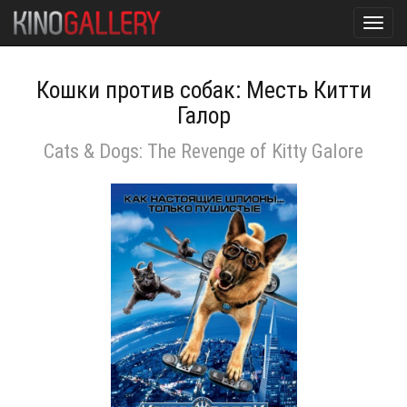
Toggl
navig
Кошки против собак: Месть Китти
Галор
Cats & Dogs: The Revenge of Kitty Galore