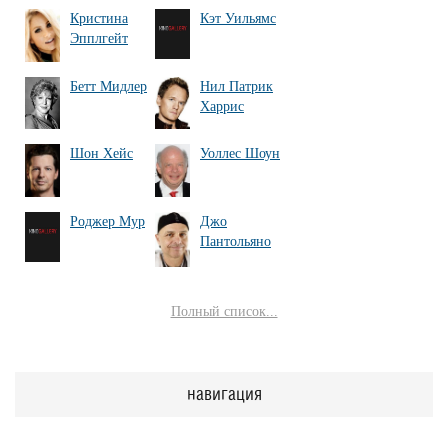
Кристина
Кэт Уильямс
Эпплгейт
Бетт Мидлер
Нил Патрик
Харрис
Шон Хейс
Уоллес Шоун
Роджер Мур
Джо
Пантольяно
Полный список...
навигация