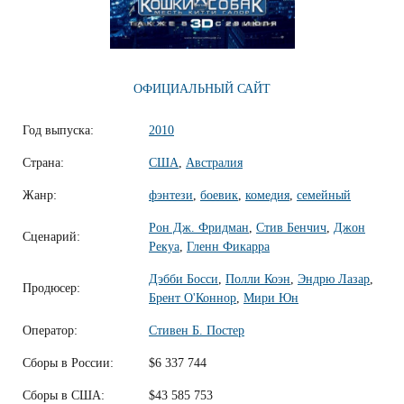
ОФИЦИАЛЬНЫЙ САЙТ
Год выпуска:
2010
Страна:
США
,
Австралия
Жанр:
фэнтези
,
боевик
,
комедия
,
семейный
Рон Дж. Фридман
,
Стив Бенчич
,
Джон
Сценарий:
Рекуа
,
Гленн Фикарра
Дэбби Босси
,
Полли Коэн
,
Эндрю Лазар
,
Продюсер:
Брент О'Коннор
,
Мири Юн
Оператор:
Стивен Б. Постер
Сборы в России:
$6 337 744
Сборы в США:
$43 585 753