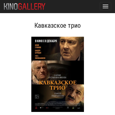
Toggl
navig
Кавказское трио