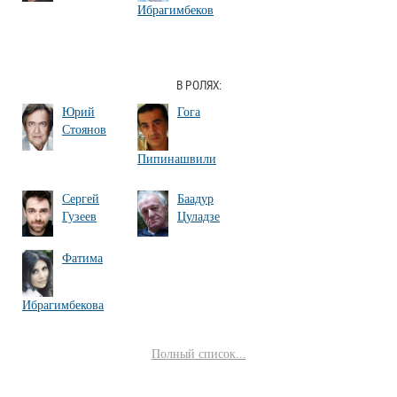
Ибрагимбеков
В РОЛЯХ:
Юрий
Гога
Стоянов
Пипинашвили
Сергей
Баадур
Гузеев
Цуладзе
Фатима
Ибрагимбекова
Полный список...