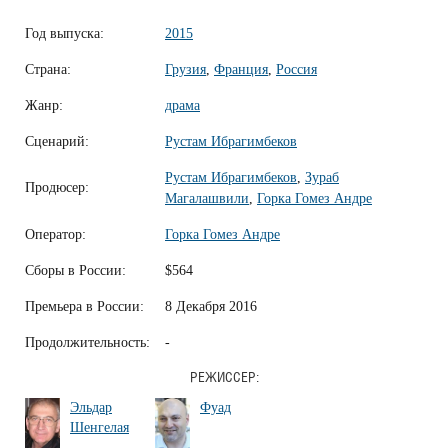
Год выпуска:
2015
Страна:
Грузия
,
Франция
,
Россия
Жанр:
драма
Сценарий:
Рустам Ибрагимбеков
Рустам Ибрагимбеков
,
Зураб
Продюсер:
Магалашвили
,
Горка Гомез Андре
Оператор:
Горка Гомез Андре
Сборы в России:
$564
Премьера в России:
8 Декабря 2016
Продолжительность:
-
РЕЖИССЕР:
Эльдар
Фуад
Шенгелая