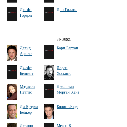
Джефф
Дон Гиллис
Гордон
В РОЛЯХ:
Дэвид
Кори Бертон
Аркетт
Джефф
Лорен
Беннетт
Хоскинс
Мэдисон
Джонатан
Петтис
Морган Хейт
Ди Брэдли
Колин Форд
Бейкер
Джэдон
Меган Б.