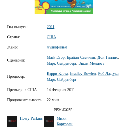
Год выпуска:
2011
Страна:
США
Жанр:
мультфильм
Mark Drop
,
Брайан Свенлин
,
Дон Гиллис
,
Сценарий:
Марк Сейденберг
,
Эшли Мендоза
Кэрри Керта
,
Bradley Bowlen
,
Роб ЛаДука
,
Продюсер:
Марк Сейденберг
Премьера в США:
14 Февраля 2011
Продолжительность:
22 мин.
РЕЖИССЕР:
Howy Parkins
Мики
Коркоран