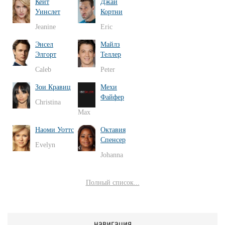
Кейт
Джай
Уинслет
Кортни
Jeanine
Eric
Энсел
Майлз
Элгорт
Теллер
Caleb
Peter
Зои Кравиц
Мехи
Файфер
Christina
Max
Наоми Уоттс
Октавия
Спенсер
Evelyn
Johanna
Полный список...
навигация