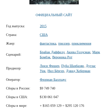
ОФИЦИАЛЬНЫЙ САЙТ
Год выпуска:
2015
Страна:
США
Жанр:
фантастика
,
триллер
,
приключения
Брайан Даффилд
,
Акива Голдсман
,
Марк
Сценарий:
Бомбэк
,
Вероника Рот
Люси Фишер
,
Пуйа Шахбазян
,
Дуглас
Продюсер:
Уик
,
Нил Бёргер
,
Дэвид Хоберман
Оператор:
Флориан Баллхаус
Сборы в России:
$9 749 740
Сборы в США:
$130 061 047
Сборы в мире:
+ $165 059 129 = $295 120 176