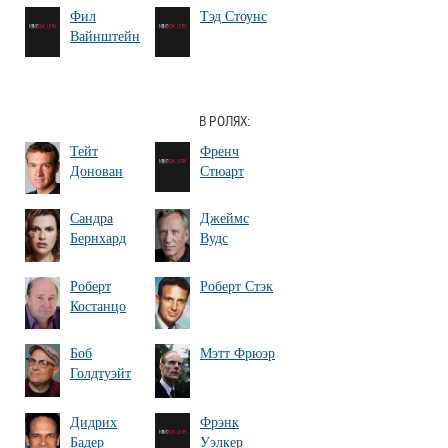
Фил
Тэд Стоунс
Вайнштейн
В РОЛЯХ:
Тейт
Френч
Донован
Стюарт
Сандра
Джеймс
Бернхард
Вудс
Роберт
Роберт Стэк
Костанцо
Боб
Мэтт Фрюэр
Голдтуэйт
Дидрих
Фрэнк
Бадер
Уэлкер