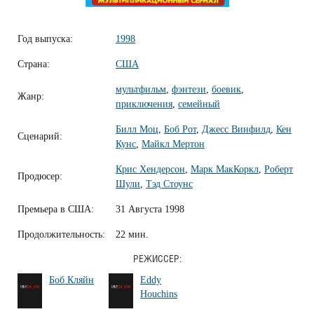
Год выпуска:
1998
Страна:
США
мультфильм
,
фэнтези
,
боевик
,
Жанр:
приключения
,
семейный
Билл Моц
,
Боб Рот
,
Джесс Винфилд
,
Кен
Сценарий:
Кунс
,
Майкл Мертон
Крис Хендерсон
,
Марк МакКоркл
,
Роберт
Продюсер:
Шули
,
Тэд Стоунс
Премьера в США:
31 Августа 1998
Продолжительность:
22 мин.
РЕЖИССЕР:
Боб Кляйн
Eddy
Houchins