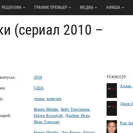
РЕЦЕНЗИИ
ГРАФИК ПРЕМЬЕР
МЕДИА
АФИША
и (сериал 2010 –
 выпуска:
2010
РЕЖИССЕР:
Аллан
ана:
США
р:
драма
,
комедия
Джон 
Кевин Мерфи
,
Кейт Торговник
,
нарий:
Питер Кэллоуэй
,
Джеймс Иген
,
Винс Гонсалес
Рон Ан
Кевин Мерфи
,
Энн Кенни
,
Кертис