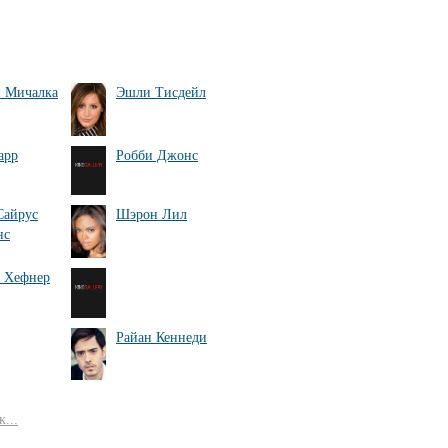
 Мичалка
Эшли Тисдейл
арр
Робби Джонс
Сайрус
Шэрон Лил
нс
 Хефнер
Райан Кеннеди
...