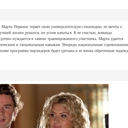
а Марти Перкинс теряет свою университетскую стипендию, ее мечты о
учшей жизни рушатся, не успев начаться. К ее счастью, команда
срочно нуждается в замене травмированного участника. Марти удается
стическим и танцевальным навыкам. Впереди национальные соревнования
иначе программа чирлидеров будет урезана и ее вновь обретенные надеж