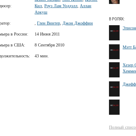
дюсер:
Кил
,
Роуз Лам Уоддэлл
,
Аллан
Аркуш
В РОЛЯХ:
ратор:
,
Глен Винтер
,
Джон Джоффин
Элисон
мьера в России:
14 Июня 2011
мьера в США:
8 Сентября 2010
Мэтт Б
должительность:
43 мин.
Хезер 
Хемме
Джефф
Полный список