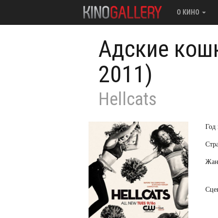
О КИНО
Адские кошк
2011)
Hellcats
Год
Стр
Жан
Сце