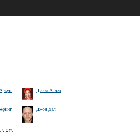
 Аркуш
Дэбби Аллен
Беринг
Джон Дал
дервуд