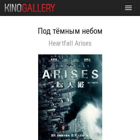
Toggl
navig
Под тёмным небом
Heartfall Arises