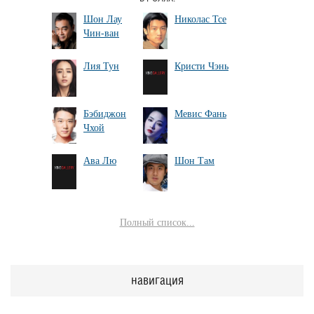
Шон Лау
Николас Тсе
Чин-ван
Лия Тун
Кристи Чэнь
Бэбиджон
Мевис Фань
Чхой
Ава Лю
Шон Там
Полный список...
навигация