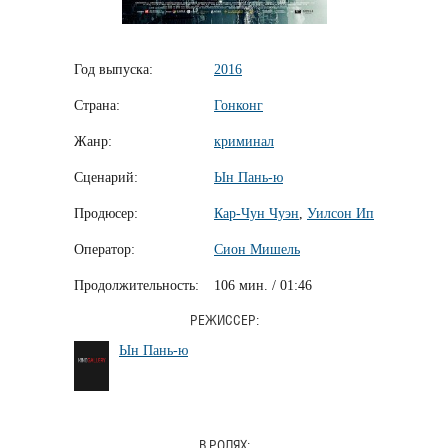
Год выпуска:
2016
Страна:
Гонконг
Жанр:
криминал
Сценарий:
Ын Пань-ю
Продюсер:
Кар-Чун Чуэн
,
Уилсон Ип
Оператор:
Сион Мишель
Продолжительность:
106 мин. / 01:46
РЕЖИССЕР:
Ын Пань-ю
В РОЛЯХ: