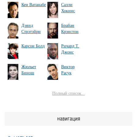
Кен Ватанабе
Салли
Хокинс
Дэвид
Брайан
Стрэтэйрн
Крэнстон
Карсон Болд
Ричард Т.
Джонс
Жюльет
Виктор
Бинош
Расук
Полный список...
навигация