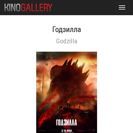
Toggl
navig
Годзилла
Godzilla