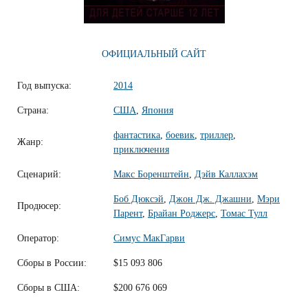
ОФИЦИАЛЬНЫЙ САЙТ
Год выпуска:
2014
Страна:
США
,
Япония
фантастика
,
боевик
,
триллер
,
Жанр:
приключения
Сценарий:
Макс Боренштейн
,
Дэйв Каллахэм
Боб Дюксэй
,
Джон Дж. Джашни
,
Мэри
Продюсер:
Парент
,
Брайан Роджерс
,
Томас Тулл
Оператор:
Симус МакГарви
Сборы в России:
$15 093 806
Сборы в США:
$200 676 069