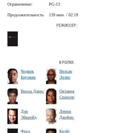
Ограничение:
PG-13
Продолжительность:
139 мин. / 02:19
РЕЖИССЕР:
В РОЛЯХ:
Чедвик
Нелсан
Боузман
Эллис
Виола Дэвис
Октавия
Спенсер
Дэн
Ленни
Эйкройд
Джеймс
Фред
Крэйг