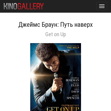
Toggl
navig
Джеймс Браун: Путь наверх
Get on Up