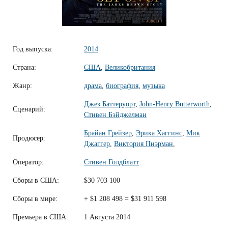
Год выпуска:
2014
Страна:
США
,
Великобритания
Жанр:
драма
,
биография
,
музыка
Джез Баттеруорт
,
John-Henry Butterworth
,
Сценарий:
Стивен Бэйджелман
Брайан Грейзер
,
Эрика Хаггинс
,
Мик
Продюсер:
Джаггер
,
Виктория Пиэрман
,
Оператор:
Стивен Голдблатт
Сборы в США:
$30 703 100
Сборы в мире:
+ $1 208 498 = $31 911 598
Премьера в США:
1 Августа 2014