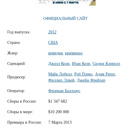
ОФИЦИАЛЬНЫЙ САЙТ
Год выпуска:
2012
Страна:
США
Жанр:
комедия
,
криминал
Сценарий:
Джоэл Коэн
,
Итан Коэн
,
Сидни Кэрролл
Майк Лобелл
,
Роб Пэрис
,
Адам Рипп
,
Продюсер:
Филлип Элвей
,
Джейн Фрейзер
Оператор:
Флориан Баллхаус
Сборы в России:
$1 347 682
Сборы в мире:
$10 200 000
Премьера в России:
7 Марта 2013