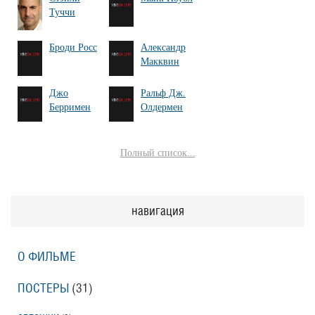
Туччи
Броди Росс
Александр
Макквин
Джо
Ральф Дж.
Берримен
Олдермен
Полный список...
навигация
О ФИЛЬМЕ
ПОСТЕРЫ
(31)