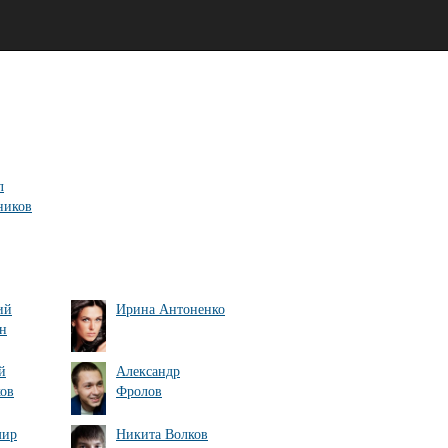
л
ников
ий
Ирина Антоненко
н
й
Александр
ов
Фролов
мир
Никита Волков