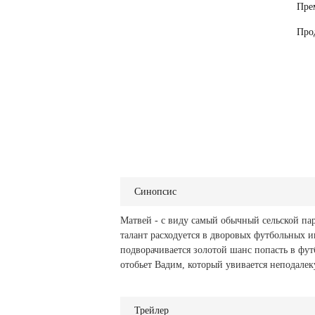
Пре
Про
Синопсис
Матвей - с виду самый обычный сельской па
талант расходуется в дворовых футбольных и
подворачивается золотой шанс попасть в фут
отобьет Вадим, который увивается неподалеку
Трейлер