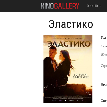
О КИНО
Эластико
Год
Стр
Жан
Сце
Про
Опе