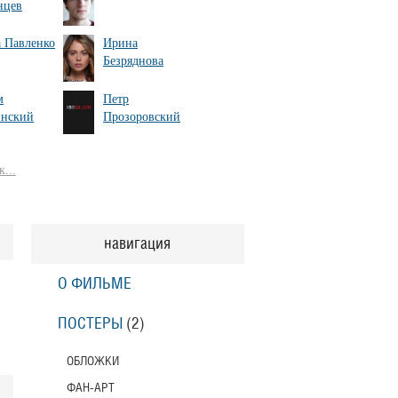
нцев
 Павленко
Ирина
Безряднова
м
Петр
инский
Прозоровский
...
навигация
О ФИЛЬМЕ
ПОСТЕРЫ
(2)
ОБЛОЖКИ
ФАН-АРТ