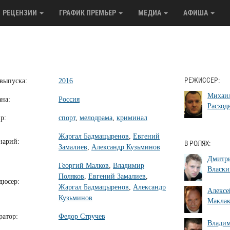
РЕЦЕНЗИИ
ГРАФИК ПРЕМЬЕР
МЕДИА
АФИША
 выпуска:
2016
РЕЖИССЕР:
Михаи
ана:
Россия
Расход
р:
спорт
,
мелодрама
,
криминал
Жаргал Бадмацыренов
,
Евгений
нарий:
В РОЛЯХ:
Замалиев
,
Александр Кузьминов
Дмитр
Георгий Малков
,
Владимир
Власки
Поляков
,
Евгений Замалиев
,
дюсер:
Жаргал Бадмацыренов
,
Александр
Алексе
Кузьминов
Маклак
ратор:
Федор Стручев
Влади