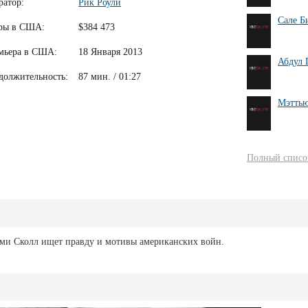
ратор:
Рик Роули
Сале Б
ры в США:
$384 473
мьера в США:
18 Января 2013
Абдул 
должительность:
87 мин. / 01:27
Мэттью
Полный список
ми Сколл ищет правду и мотивы американских войн.