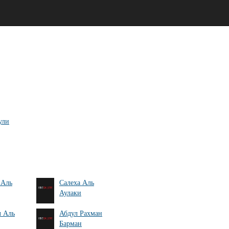
ули
 Аль
Салеха Аль
Аулаки
 Аль
Абдул Рахман
Барман