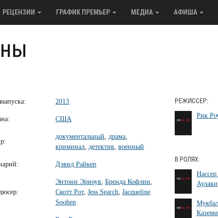
РЕЦЕНЗИИ
ГРАФИК ПРЕМЬЕР
МЕДИА
АФИША
йны
 выпуска:
2013
РЕЖИССЕР:
Рик Ро
ана:
США
документальный
,
драма
,
р:
криминал
,
детектив
,
военный
В РОЛЯХ:
нарий:
Дэвид Райкер
Нассер
Энтони Эрноув
,
Бренда Кофлин
,
Аулаки
дюсер:
Скотт Рот
,
Jess Search
,
Jacqueline
Soohen
Мукбал
Каземи