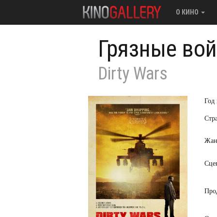
О КИНО
Грязные во
Dirty Wars
Год
Стр
Жан
Сце
Про