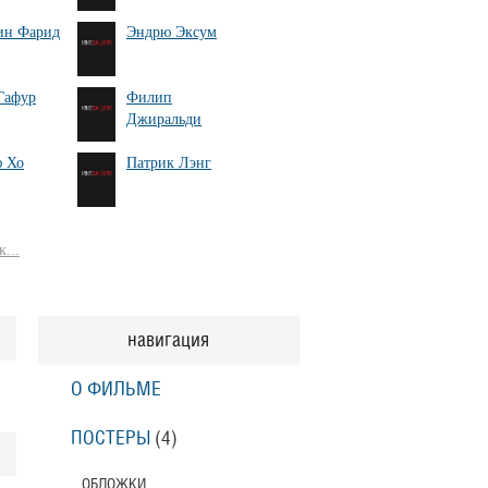
ин Фарид
Эндрю Эксум
Гафур
Филип
Джиральди
 Хо
Патрик Лэнг
...
навигация
О ФИЛЬМЕ
ПОСТЕРЫ
(4)
ОБЛОЖКИ