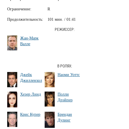
Ограничение:
R
Продолжительность:
101 мин. / 01:41
РЕЖИССЕР:
Жан-Марк
Валле
В РОЛЯХ:
Джейк
Наоми Уоттс
Джилленхол
Хезер Линд
Полли
Дрэйпер
Крис Купер
Брендан
Дулинг