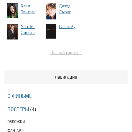
Хани
Джуда
Эвиталь
Льюис
Уасс М.
Селия Ау
Стивенс
Полный список...
навигация
О ФИЛЬМЕ
ПОСТЕРЫ
(4)
ОБЛОЖКИ
ФАН-АРТ