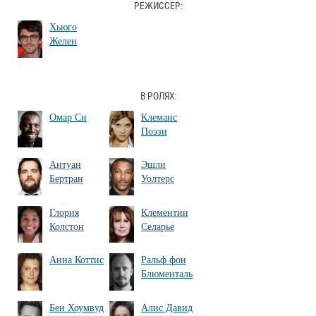
РЕЖИССЕР:
Хьюго
Желен
В РОЛЯХ:
Омар Си
Клеманс
Поэзи
Антуан
Эшли
Бертран
Уолтерс
Глория
Клементин
Колстон
Селарье
Анна Коттис
Ральф фон
Блюменталь
Бен Хоумвуд
Алис Давид