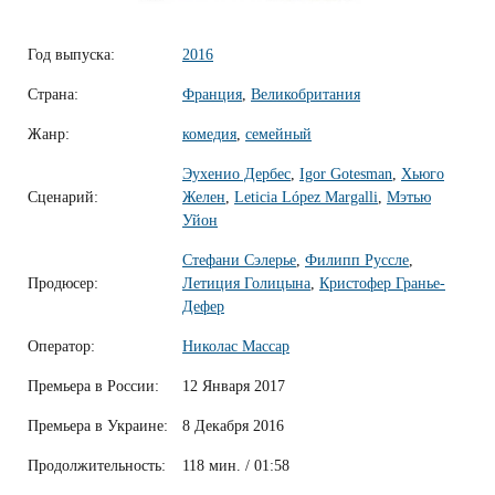
Год выпуска:
2016
Страна:
Франция
,
Великобритания
Жанр:
комедия
,
семейный
Эухенио Дербес
,
Igor Gotesman
,
Хьюго
Сценарий:
Желен
,
Leticia López Margalli
,
Мэтью
Уйон
Стефани Сэлерье
,
Филипп Руссле
,
Продюсер:
Летиция Голицына
,
Кристофер Гранье-
Дефер
Оператор:
Николас Массар
Премьера в России:
12 Января 2017
Премьера в Украине:
8 Декабря 2016
Продолжительность:
118 мин. / 01:58